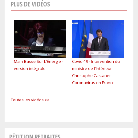
PLUS DE VIDÉOS
Main Basse Sur L'Énergie -
Covid-19 - Intervention du
EP4 
version intégrale
ministre de l'Intérieur
tou
Christophe Castaner -
Coronavirus en France
Toutes les vidéos >>
PÉTITION RETRAITES