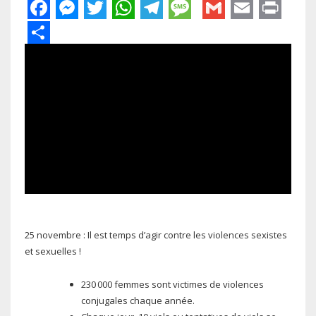
Facebook
Messenger
Twitter
WhatsApp
Telegram
Message
Gmail
Email
Pri
Share
25 novembre : Il est temps d’agir contre les violences sexistes
et sexuelles !
230 000 femmes sont victimes de violences
conjugales chaque année.