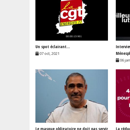
Un spot éclairant...
Intervi
Ménespl
07 oct, 2021
06 ja
Le masque obligatoire ne doit pas servir
La rédu