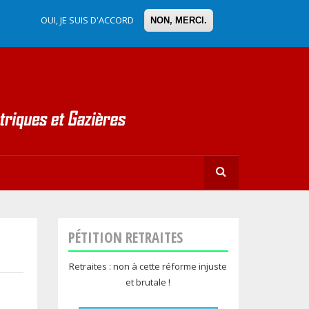
OUI, JE SUIS D'ACCORD
NON, MERCI.
CHERCH
PÉTITION RETRAITES
Retraites : non à cette réforme injuste
et brutale !