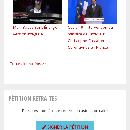
Main Basse Sur L'Énergie -
Covid-19 - Intervention du
EP4 
version intégrale
ministre de l'Intérieur
tou
Christophe Castaner -
Coronavirus en France
Toutes les vidéos >>
PÉTITION RETRAITES
Retraites : non à cette réforme injuste et brutale !
SIGNER LA PÉTITION