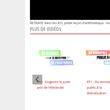
RETRAITE dans les IEG, petite leçon d’arithmétique : mo
PLUS DE VIDÉOS
 luttes n°2 de
EP3 - Exigeons le juste
EP1 - Du monop
ation des
prix de l’électricité
public à la
 de l'Énergie
libéralisation