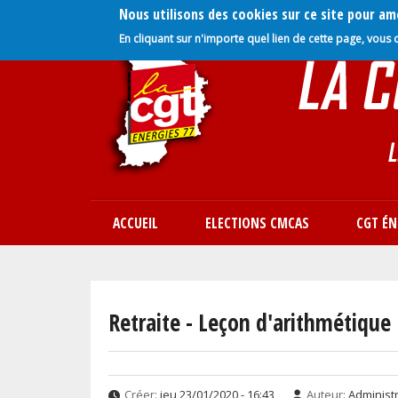
Nous utilisons des cookies sur ce site pour amé
Aller
En cliquant sur n'importe quel lien de cette page, vous 
au
contenu
principal
ACCUEIL
ELECTIONS CMCAS
CGT ÉN
Navigation
principale
Retraite - Leçon d'arithmétique
Créer:
jeu 23/01/2020 - 16:43
Auteur:
Administ