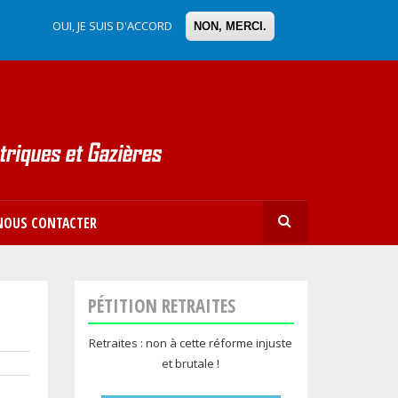
OUI, JE SUIS D'ACCORD
NON, MERCI.
CHERCH
NOUS CONTACTER
PÉTITION RETRAITES
Retraites : non à cette réforme injuste
et brutale !