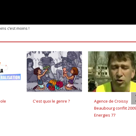
ins c’est moins !
ole
C'est quoi le genre ?
Agence de Croissy
Beaubourg conflit 200
Energies 77