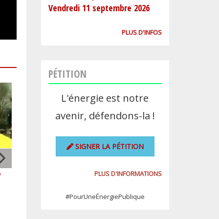
Vendredi 11 septembre 2026
PLUS D'INFOS
PÉTITION
L'énergie est notre
avenir, défendons-la !
SIGNER LA PÉTITION
ENERGIE-EDF : La CGT
Financement des
PLUS D'INFORMATIONS
9
décidée à vaincre
retraites : la CGT
HERCULE !
propose 70 milliards
#PourUneÉnergiePublique